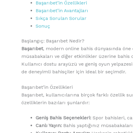
Başarıbet’in Özellikleri
Başarıbet’in Avantajları
Sıkça Sorulan Sorular
Sonuç
Başlangıç: Başarıbet Nedir?
Başarıbet
, modern online bahis dünyasında öne ç
müsabakaları ve diğer etkinlikler üzerine bahis o
Kullanıcı dostu arayüzü ve geniş oyun yelpazesi
de deneyimli bahisçiler için ideal bir seçimdir.
Başarıbet’in Özellikleri
Başarıbet, kullanıcılarına birçok farklı özellik s
özelliklerin bazıları şunlardır:
Geniş Bahis Seçenekleri:
Spor bahisleri, ca
Canlı Yayın:
Bahis yaptığınız müsabakaları