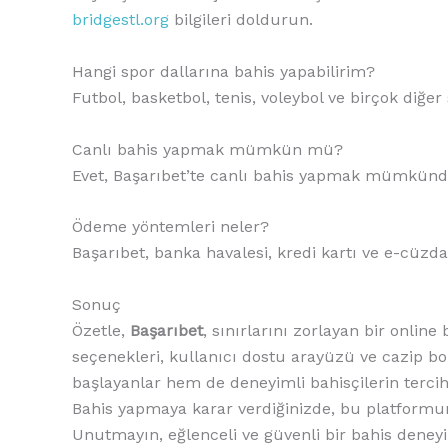
bridgestl.org
bilgileri doldurun.
Hangi spor dallarına bahis yapabilirim?
Futbol, basketbol, tenis, voleybol ve birçok diğer 
Canlı bahis yapmak mümkün mü?
Evet, Başarıbet’te canlı bahis yapmak mümkündür
Ödeme yöntemleri neler?
Başarıbet, banka havalesi, kredi kartı ve e-cüzd
Sonuç
Özetle,
Başarıbet
, sınırlarını zorlayan bir onli
seçenekleri, kullanıcı dostu arayüzü ve cazip bo
başlayanlar hem de deneyimli bahisçilerin tercih
Bahis yapmaya karar verdiğinizde, bu platformun 
Unutmayın, eğlenceli ve güvenli bir bahis deneyim